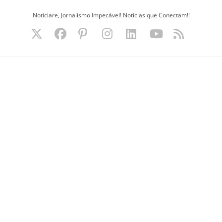
Ir
Noticiare, Jornalismo Impecável! Notícias que Conectam!!
para
o
conteúdo