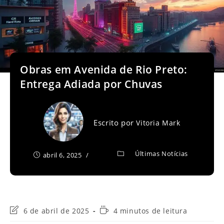
Obras em Avenida de Rio Preto:
Entrega Adiada por Chuvas
Escrito por
Vitoria Mark
Últimas Notícias
abril 6, 2025
Última
Tempo
6 de abril de 2025
4 minutos de leitura
modificação
de