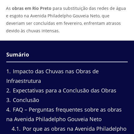
do
leitura:
As
obras em Rio Preto
para substituição das redes de água
post:
e esgoto na Avenida Philadelpho Gouveia Neto, que
deveriam ser concluídas em fevereiro, enfrentam atrasos
devido às chuvas intensas.
Sumário
1
Impacto das Chuvas nas Obras de
Infraestrutura
2
Expectativas para a Conclusão das Obras
3
Conclusão
4
FAQ – Perguntas frequentes sobre as obras
na Avenida Philadelpho Gouveia Neto
4.1
Por que as obras na Avenida Philadelpho