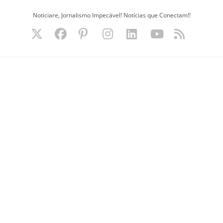
Ir
Noticiare, Jornalismo Impecável! Notícias que Conectam!!
para
o
conteúdo