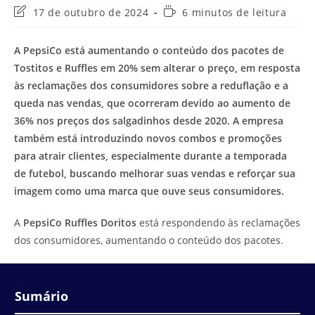
Última
Tempo
17 de outubro de 2024
6 minutos de leitura
modificação
de
do
leitura:
A PepsiCo está aumentando o conteúdo dos pacotes de
post:
Tostitos e Ruffles em 20% sem alterar o preço, em resposta
às reclamações dos consumidores sobre a reduflação e a
queda nas vendas, que ocorreram devido ao aumento de
36% nos preços dos salgadinhos desde 2020. A empresa
também está introduzindo novos combos e promoções
para atrair clientes, especialmente durante a temporada
de futebol, buscando melhorar suas vendas e reforçar sua
imagem como uma marca que ouve seus consumidores.
A
PepsiCo Ruffles Doritos
está respondendo às reclamações
dos consumidores, aumentando o conteúdo dos pacotes.
Sumário