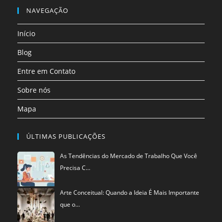
nova
nova
nova
nova
nova
nova
em
NAVEGAÇÃO
aba
aba
aba
aba
aba
aba
uma
Início
nova
aba
Blog
Entre em Contato
Sobre nós
Mapa
ÚLTIMAS PUBLICAÇÕES
As Tendências do Mercado de Trabalho Que Você
Precisa C…
Arte Conceitual: Quando a Ideia É Mais Importante
que o…