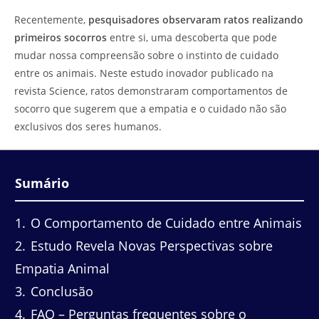
do
leitura:
Recentemente,
pesquisadores observaram ratos realizando
post:
primeiros socorros
entre si, uma descoberta que pode
mudar nossa compreensão sobre o instinto de cuidado
entre os animais. Neste estudo inovador publicado na
revista Science, ratos demonstraram comportamentos de
socorro que sugerem que a empatia e o cuidado não são
exclusivos dos seres humanos.
Sumário
1
O Comportamento de Cuidado entre Animais
2
Estudo Revela Novas Perspectivas sobre
Empatia Animal
3
Conclusão
4
FAQ – Perguntas frequentes sobre o