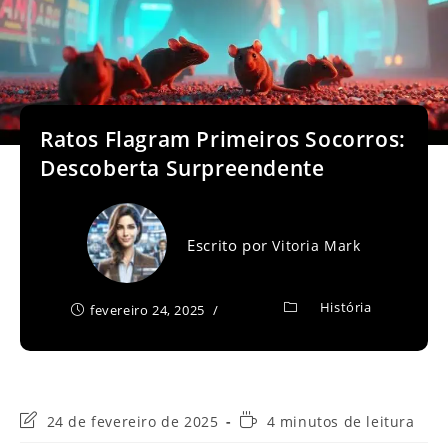
Ratos Flagram Primeiros Socorros:
Descoberta Surpreendente
Escrito por
Vitoria Mark
História
fevereiro 24, 2025
Última
Tempo
24 de fevereiro de 2025
4 minutos de leitura
modificação
de