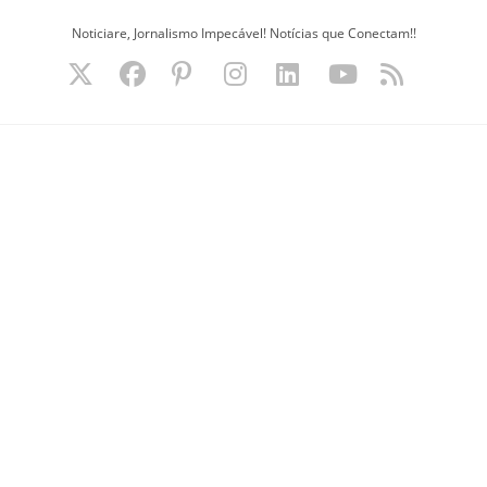
Ir
Noticiare, Jornalismo Impecável! Notícias que Conectam!!
para
o
conteúdo