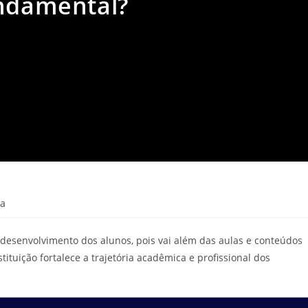
undamental?
ra
 desenvolvimento dos alunos, pois vai além das aulas e conteúdos
ituição fortalece a trajetória acadêmica e profissional dos