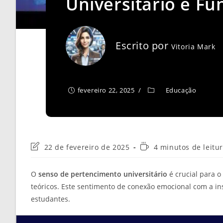
Universitário é F
Escrito por
Vitoria Mark
fevereiro 22, 2025
Educação
Última
Tempo
22 de fevereiro de 2025
4 minutos de leitu
modificação
de
do
leitura:
O
senso de pertencimento universitário
é crucial para o
post:
teóricos. Este sentimento de conexão emocional com a inst
estudantes.