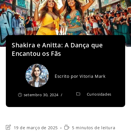
Shakira e Anitta: A Dança que
Encantou os Fãs
Escrito por
Vitoria Mark
Curiosidades
setembro 30, 2024
Última
Tempo
19 de março de 2025
5 minutos de leitura