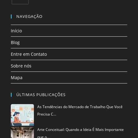
uma
uma
uma
uma
uma
uma
Abre
nova
nova
nova
nova
nova
nova
em
NAVEGAÇÃO
aba
aba
aba
aba
aba
aba
uma
Início
nova
aba
Blog
Entre em Contato
Sobre nós
Mapa
ÚLTIMAS PUBLICAÇÕES
As Tendências do Mercado de Trabalho Que Você
Precisa C…
Arte Conceitual: Quando a Ideia É Mais Importante
que o…