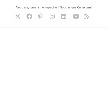
Ir
Noticiare, Jornalismo Impecável! Notícias que Conectam!!
para
o
conteúdo