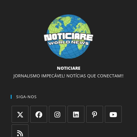
NOTICIARE
JORNALISMO IMPECÁVEL! NOTÍCIAS QUE CONECTAM!!
SIGA-NOS
Abre
Abre
Abre
Abre
Abre
Abre
em
em
em
em
em
em