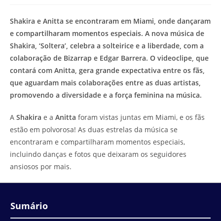
modificação
de
do
leitura:
Shakira e Anitta se encontraram em Miami, onde dançaram
post:
e compartilharam momentos especiais. A nova música de
Shakira, ‘Soltera’, celebra a solteirice e a liberdade, com a
colaboração de Bizarrap e Edgar Barrera. O videoclipe, que
contará com Anitta, gera grande expectativa entre os fãs,
que aguardam mais colaborações entre as duas artistas,
promovendo a diversidade e a força feminina na música.
A
Shakira
e a
Anitta
foram vistas juntas em Miami, e os fãs
estão em polvorosa! As duas estrelas da música se
encontraram e compartilharam momentos especiais,
incluindo danças e fotos que deixaram os seguidores
ansiosos por mais.
Sumário