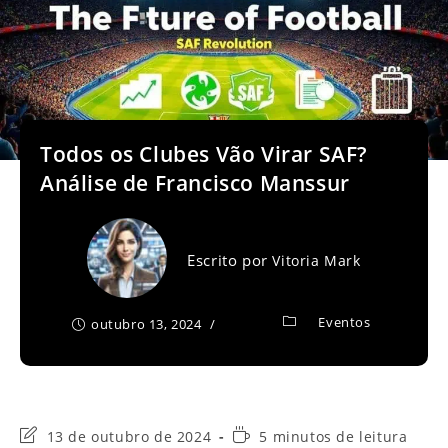
Todos os Clubes Vão Virar SAF?
Análise de Francisco Manssur
Escrito por
Vitoria Mark
Eventos
outubro 13, 2024
Última
Tempo
13 de outubro de 2024
5 minutos de leitura