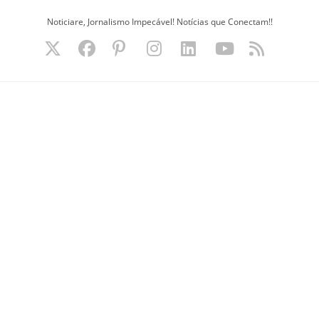
Ir
Noticiare, Jornalismo Impecável! Notícias que Conectam!!
para
o
conteúdo