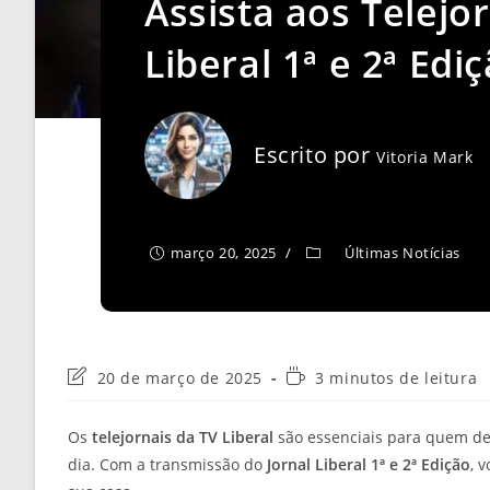
Assista aos Telejor
Liberal 1ª e 2ª Edi
Escrito por
Vitoria Mark
março 20, 2025
Últimas Notícias
Última
Tempo
20 de março de 2025
3 minutos de leitura
modificação
de
do
leitura:
Os
telejornais da TV Liberal
são essenciais para quem des
post:
dia. Com a transmissão do
Jornal Liberal 1ª e 2ª Edição
, 