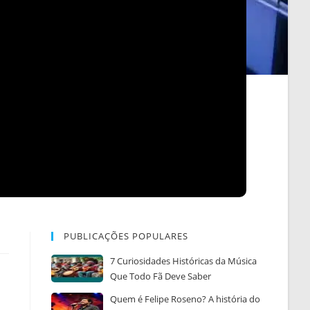
PUBLICAÇÕES POPULARES
7 Curiosidades Históricas da Música
Que Todo Fã Deve Saber
Quem é Felipe Roseno? A história do