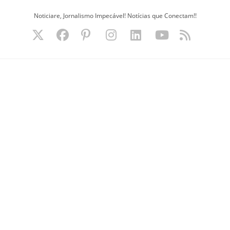
Ir
Noticiare, Jornalismo Impecável! Notícias que Conectam!!
para
o
conteúdo