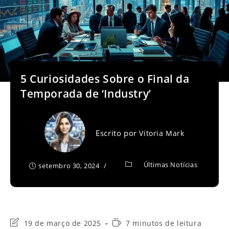
5 Curiosidades Sobre o Final da
Temporada de ‘Industry’
Escrito por
Vitoria Mark
Últimas Notícias
setembro 30, 2024
Última
Tempo
19 de março de 2025
7 minutos de leitura