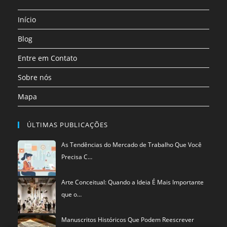
aba
aba
aba
aba
aba
aba
uma
Início
nova
aba
Blog
Entre em Contato
Sobre nós
Mapa
ÚLTIMAS PUBLICAÇÕES
As Tendências do Mercado de Trabalho Que Você
Precisa C…
Arte Conceitual: Quando a Ideia É Mais Importante
que o…
Manuscritos Históricos Que Podem Reescrever