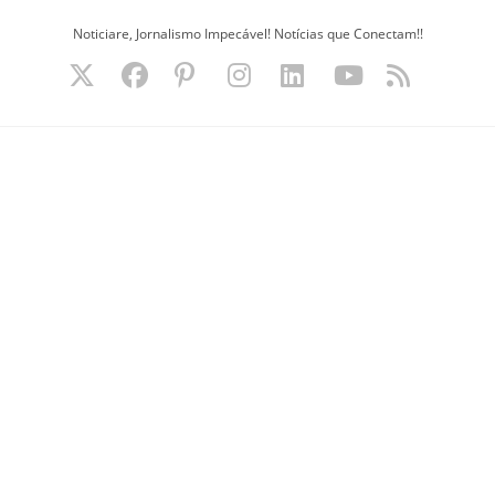
Ir
Noticiare, Jornalismo Impecável! Notícias que Conectam!!
para
o
conteúdo