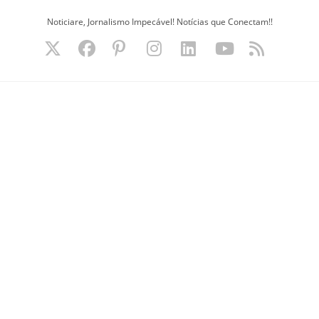
Ir
Noticiare, Jornalismo Impecável! Notícias que Conectam!!
para
o
conteúdo