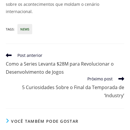
sobre os acontecimentos que moldam o cenário
internacional.
TAGS
:
NEWS
Leia
Post anterior
mais
Como a Series Levanta $28M para Revolucionar o
artigos
Desenvolvimento de Jogos
Próximo post
5 Curiosidades Sobre o Final da Temporada de
‘Industry’
VOCÊ TAMBÉM PODE GOSTAR