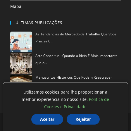
Mapa
ÚLTIMAS PUBLICAÇÕES
As Tendências do Mercado de Trabalho Que Você
Precisa C…
Arte Conceitual: Quando a Ideia É Mais Importante
que o…
Manuscritos Históricos Que Podem Reescrever
Tudo Que Sa…
Utilizamos cookies para lhe proporcionar a
melhor experiência no nosso site.
Política de
Cookies e Privacidade
Política de privacidade
Termos de Uso
Exclusão de Dados
Aceitar
Rejeitar
©
Mestre dos Blogs
2026