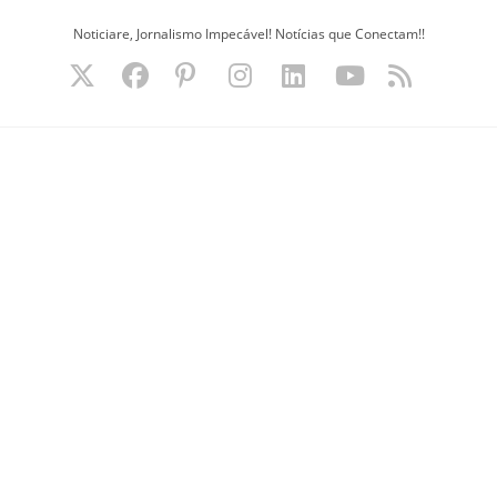
Ir
Noticiare, Jornalismo Impecável! Notícias que Conectam!!
para
o
conteúdo