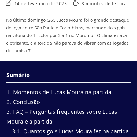
Última
Tempo
14 de fevereiro de 2025
3 minutos de leitura
modificação
de
do
leitura:
No último domingo (26), Lucas Moura foi o grande destaque
post:
do jogo entre São Paulo e Corinthians, marcando dois gols
na vitória do Tricolor por 3 a 1 no Morumbi. O clima estava
eletrizante, e a torcida não parava de vibrar com as jogadas
do camisa 7.
Sumário
1
Momentos de Lucas Moura na partida
2
Conclusão
3
FAQ – Perguntas frequentes sobre Lucas
Moura e a partida
3.1
Quantos gols Lucas Moura fez na partida